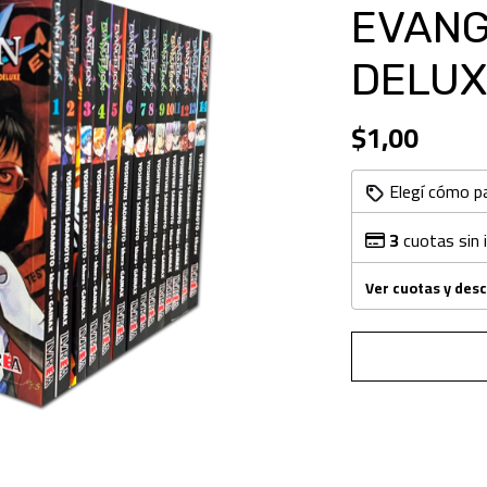
EVANG
DELUX
$1,00
Elegí cómo p
3
cuotas sin 
Ver cuotas y des