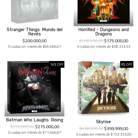
Stranger Things: Mundo del
Horrified - Dungeons and
Revés
Dragons
$200.000,00
$200.000,00
$175.000,00
3 cuotas sin interés de $66.666,67
3 cuotas sin interés de $58.333,33
14% OFF
6% OFF
Batman Who Laughs: Rising
Skyrise
$250.000,00
$215.000,00
$428.000,00
$399.999,00
3 cuotas sin interés de $71.666,67
3 cuotas sin interés de $133.333,00