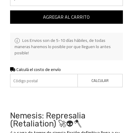
AGREGAR AL CARRITO
Los Envios son de 5-10 días hábiles, de todas
maneras haremos lo posible por que lleguen lo antes
posible!
Calculá el costo de envío
CALCULAR
Nemesis: Represalia
(Retaliation) 🚀👽🪓
¡La saga de terror de ciencia ficción definitiva llega a su