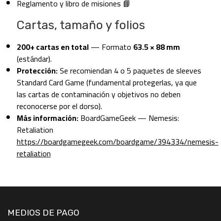
Reglamento y libro de misiones 📘
Cartas, tamaño y folios
200+ cartas en total
— Formato
63.5 × 88 mm
(estándar).
Protección:
Se recomiendan 4 o 5 paquetes de sleeves
Standard Card Game (fundamental protegerlas, ya que
las cartas de contaminación y objetivos no deben
reconocerse por el dorso).
Más información:
BoardGameGeek — Nemesis:
Retaliation
https://boardgamegeek.com/boardgame/394334/nemesis-
retaliation
MEDIOS DE PAGO