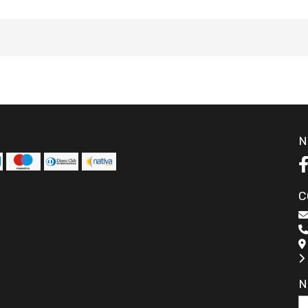
N
C
N