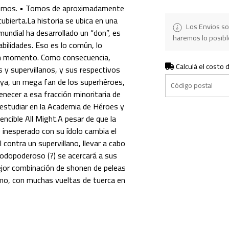
omos. • Tomos de aproximadamente
bierta.La historia se ubica en una
Los Envios so
mundial ha desarrollado un “don”, es
haremos lo posible
bilidades. Eso es lo común, lo
gún momento. Como consecuencia,
Calculá el costo 
y supervillanos, y sus respectivos
iya, un mega fan de los superhéroes,
enecer a esa fracción minoritaria de
 estudiar en la Academia de Héroes y
vencible All Might.A pesar de que la
o inesperado con su ídolo cambia el
 contra un supervillano, llevar a cabo
todopoderoso (?) se acercará a sus
jor combinación de shonen de peleas
omo, con muchas vueltas de tuerca en