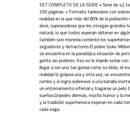
SET COMPLETO DE LA SERIE • Serie de 42 t
200 páginas. • Formato tankoubon con sobrecu
realidad en la que más del 80% de la población 
decir, superpoderes que les otorgan grandes ha
natural, lo que todos esperan obtener en al
también son moneda corriente los superhéroes 
seguidores y detractores.El pobre Izuku Midor
se encuentra en la paradójica situación de pert
gente sin poderes. Eso no le impide soñar con
llegar a ser uno tan genial como su ídolo, el in
realidad lo golpea una y otra vez, un encuentr
rumbo y si logra sobrevivir a una batalla mortal
un entrenamiento infernal y tragarse un pelo 
sueños.Grandes dilemas, mucho humor y la me
y la tradición superheroica esperan en cada t
cada saga.