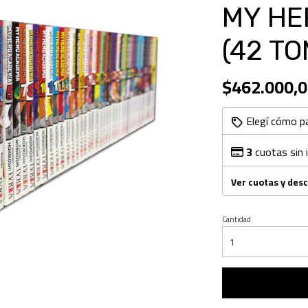
MY HE
(42 T
$462.000,0
Elegí cómo p
3
cuotas sin 
Ver cuotas y des
Cantidad