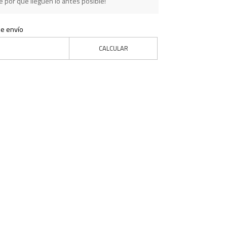
 por que lleguen lo antes posible!
de envío
CALCULAR