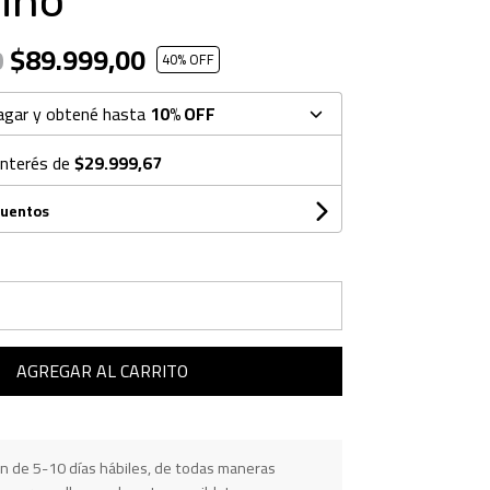
ino
$89.999,00
0
40
% OFF
agar y obtené hasta
10% OFF
interés de
$29.999,67
cuentos
AGREGAR AL CARRITO
n de 5-10 días hábiles, de todas maneras