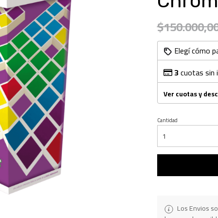
Chrom
$150.000,0
Elegí cómo p
3
cuotas sin 
Ver cuotas y des
Cantidad
Los Envios so