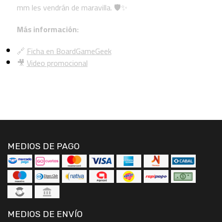
mm les vendrán de maravilla. 🛡️✨
Más información:
🔗
Ficha en BoardGameGeek
🎥
Video promocional
MEDIOS DE PAGO
MEDIOS DE ENVÍO