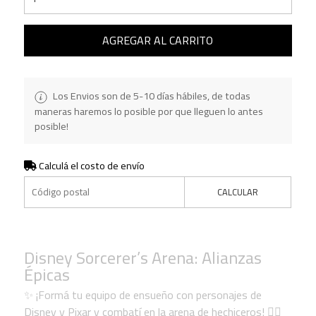
AGREGAR AL CARRITO
Los Envios son de 5-10 días hábiles, de todas
maneras haremos lo posible por que lleguen lo antes
posible!
Calculá el costo de envío
CALCULAR
Disney Sorcerer’s Arena: Alianzas
Épicas
✨ ¡Formá tu equipo de ensueño con personajes de
Disney y Pixar y combatí en la arena de hechiceros! 🧙‍♂️