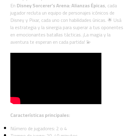
En
Disney Sorcerer’s Arena: Alianzas Épicas
, cada
jugador recluta un equipo de personajes icónicos de
Disney y Pixar, cada uno con habilidades únicas. 🌟 Usá
la estrategia y la sinergia para superar a tus oponentes
en emocionantes batallas tácticas. ¡La magia y la
aventura te esperan en cada partida! 💫
Características principales:
Número de jugadores: 2 o 4
Tiempo de juego: 20-40 minutos