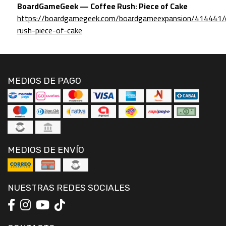
BoardGameGeek — Coffee Rush: Piece of Cake
https://boardgamegeek.com/boardgameexpansion/414441/
rush-piece-of-cake
MEDIOS DE PAGO
MEDIOS DE ENVÍO
NUESTRAS REDES SOCIALES