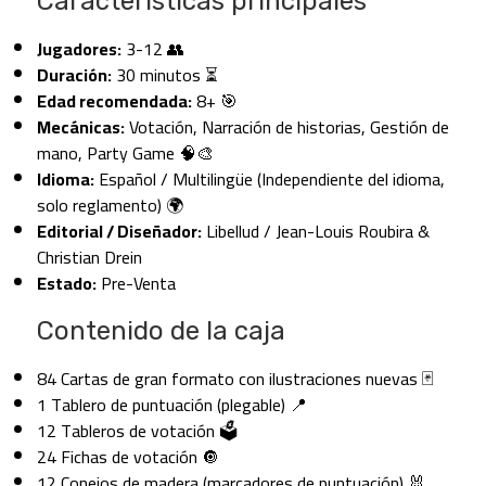
Características principales
Jugadores:
3-12 👥
Duración:
30 minutos ⏳
Edad recomendada:
8+ 🎯
Mecánicas:
Votación, Narración de historias, Gestión de
mano, Party Game 🧠🎨
Idioma:
Español / Multilingüe (Independiente del idioma,
solo reglamento) 🌍
Editorial / Diseñador:
Libellud / Jean-Louis Roubira &
Christian Drein
Estado:
Pre-Venta
Contenido de la caja
84 Cartas de gran formato con ilustraciones nuevas 🃏
1 Tablero de puntuación (plegable) 📍
12 Tableros de votación 🗳️
24 Fichas de votación 🔘
12 Conejos de madera (marcadores de puntuación) 🐰