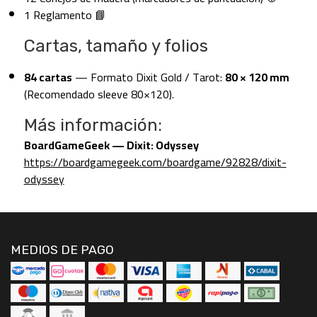
1 Reglamento 📘
Cartas, tamaño y folios
84 cartas
— Formato Dixit Gold / Tarot:
80 × 120 mm
(Recomendado sleeve 80×120).
Más información:
BoardGameGeek — Dixit: Odyssey
https://boardgamegeek.com/boardgame/92828/dixit-
odyssey
MEDIOS DE PAGO