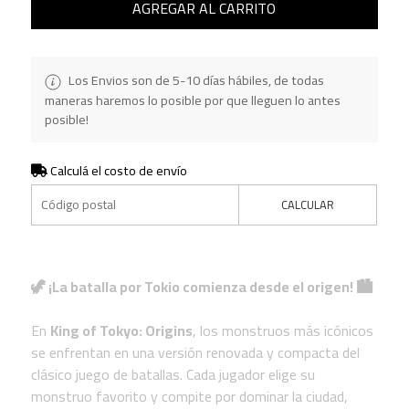
AGREGAR AL CARRITO
Los Envios son de 5-10 días hábiles, de todas
maneras haremos lo posible por que lleguen lo antes
posible!
Calculá el costo de envío
CALCULAR
🦖 ¡La batalla por Tokio comienza desde el origen! 🏙️
En
King of Tokyo: Origins
, los monstruos más icónicos
se enfrentan en una versión renovada y compacta del
clásico juego de batallas. Cada jugador elige su
monstruo favorito y compite por dominar la ciudad,