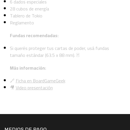
6 dados especiales
28 cubos de energía
Tablero de Tokio
Reglamento
Fundas recomendadas:
Si querés proteger tus cartas de poder, usá fundas
tamaño estándar (63.5 x 88 mm). 🃏
Más información:
🔗
Ficha en BoardGameGeek
🎥
Video presentación
MEDIOS DE PAGO