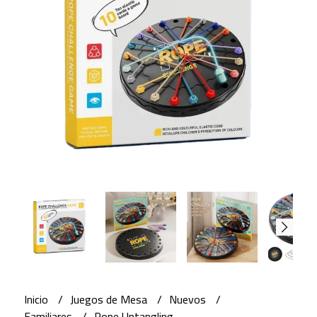
Inicio
Juegos de Mesa
Nuevos
Familiares
Rope Untangling