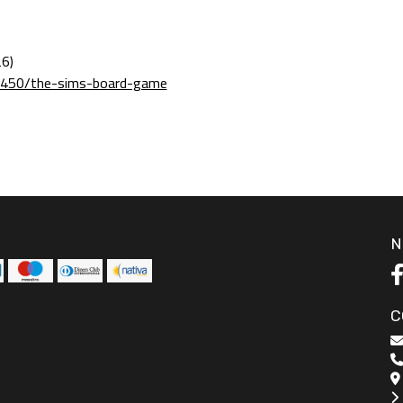
6)
8450/the-sims-board-game
N
C