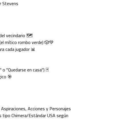
r Stevens
del vecindario 🗺️
el mítico rombo verde) 🎲💚
ra cada jugador 📊
" o "Quedarse en casa") 🃏
ico 🎯
Aspiraciones, Acciones y Personajes
s tipo Chimera/Estándar USA según