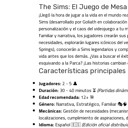
The Sims: El Juego de Mesa 
¡Llegó la hora de jugar a la vida en el mundo re
Sims (desarrollado por Goliath en colaboración 
personalización y el caos del videojuego a tu 
familiar y narrativa, los jugadores crearán sus
necesidades, explorarán lugares icónicos del v
Springs), conocerán a Sims legendarios y comp
vida antes que los demás. ¿Vas a buscar el éxi
esquivando a la Parca? ¡Las historias cambian 
Características principales
Jugadores:
2 - 5 👤
Duración:
30 - 40 minutos ⏳
(Partidas dinámi
Edad recomendada:
12+ 🎯
Género:
Narrativa, Estratégico, Familiar 🎭🧠
Mecánicas:
Gestión de necesidades (mecanism
localizaciones, cumplimiento de aspiraciones, 
Idioma:
Español 🇪🇸
(Edición oficial distribu