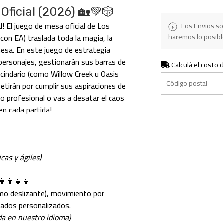
Oficial (2026) 🏡💚🎲
al! El juego de mesa oficial de Los
Los Envios so
haremos lo posible
con EA) traslada toda la magia, la
mesa. En este juego de estrategia
 personajes, gestionarán sus barras de
Calculá el costo 
ecindario (como Willow Creek u Oasis
etirán por cumplir sus aspiraciones de
to profesional o vas a desatar el caos
en cada partida!
cas y ágiles)
‍👩‍👧‍👦
o deslizante), movimiento por
dados personalizados.
ida en nuestro idioma)