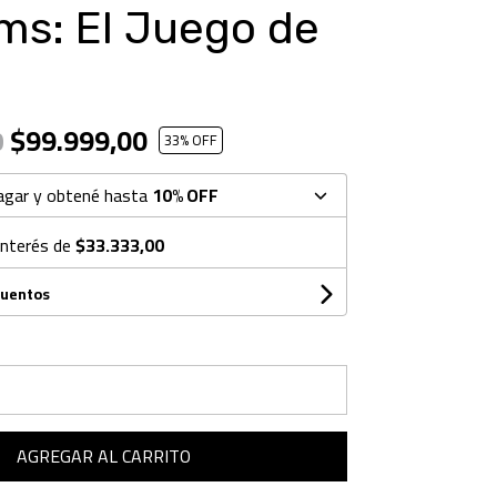
ms: El Juego de
$99.999,00
0
33
% OFF
agar y obtené hasta
10% OFF
interés de
$33.333,00
cuentos
AGREGAR AL CARRITO