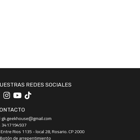
UESTRAS REDES SOCIALES
ONTACTO
gk.geekhouse@gmail.com
3417194937
Entre Rios 1135 - local 28, Rosario. CP 2000
Botón de arrepentimiento