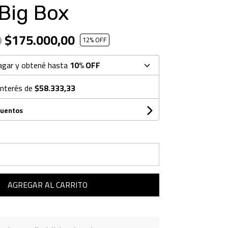
Big Box
$175.000,00
0
12
% OFF
agar y obtené hasta
10% OFF
interés de
$58.333,33
cuentos
AGREGAR AL CARRITO