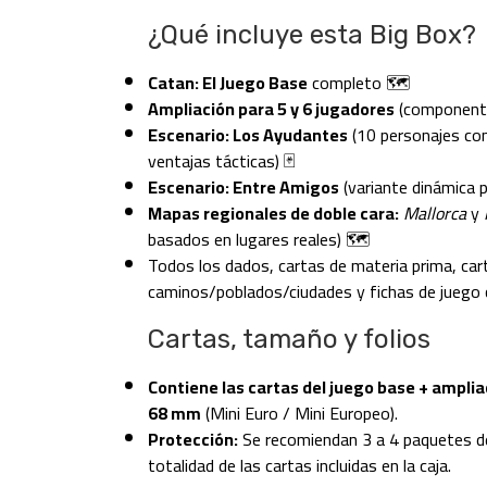
¿Qué incluye esta Big Box?
Catan: El Juego Base
completo 🗺️
Ampliación para 5 y 6 jugadores
(componente
Escenario: Los Ayudantes
(10 personajes con
ventajas tácticas) 🃏
Escenario: Entre Amigos
(variante dinámica p
Mapas regionales de doble cara:
Mallorca
y
basados en lugares reales) 🗺️
Todos los dados, cartas de materia prima, cart
caminos/poblados/ciudades y fichas de juego 
Cartas, tamaño y folios
Contiene las cartas del juego base + amplia
68 mm
(Mini Euro / Mini Europeo).
Protección:
Se recomiendan 3 a 4 paquetes de 
totalidad de las cartas incluidas en la caja.