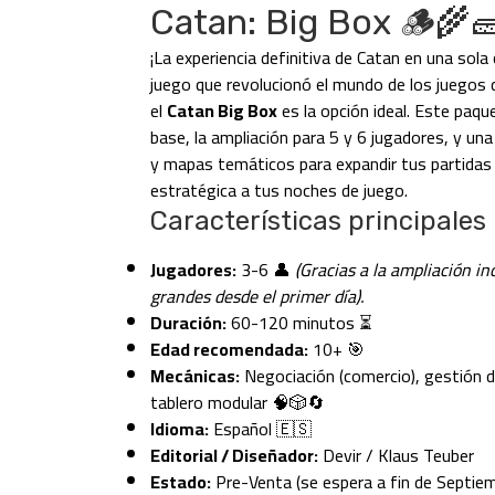
Catan: Big Box 🪵🌾
¡La experiencia definitiva de Catan en una sola 
juego que revolucionó el mundo de los juegos 
el
Catan Big Box
es la opción ideal. Este paqu
base, la ampliación para 5 y 6 jugadores, y un
y mapas temáticos para expandir tus partidas 
estratégica a tus noches de juego.
Características principales
Jugadores:
3-6 👤
(Gracias a la ampliación in
grandes desde el primer día).
Duración:
60-120 minutos ⏳
Edad recomendada:
10+ 🎯
Mecánicas:
Negociación (comercio), gestión d
tablero modular 🧠🎲🔄
Idioma:
Español 🇪🇸
Editorial / Diseñador:
Devir / Klaus Teuber
Estado:
Pre-Venta (se espera a fin de Septiem