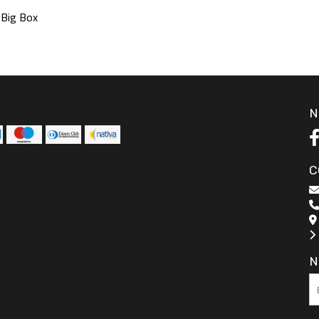
Big Box
N
C
N