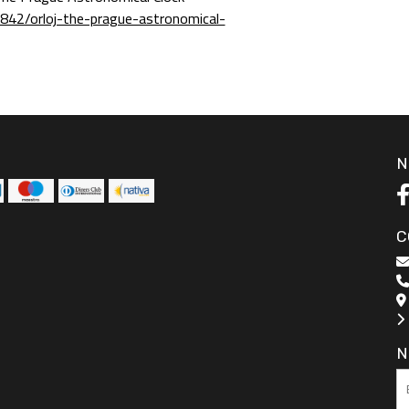
42/orloj-the-prague-astronomical-
N
C
N