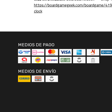
https://boardgamegeek.com/boardgame/4198
clock
MEDIOS DE PAGO
MEDIOS DE ENVÍO