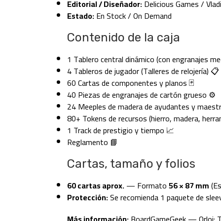
Editorial / Diseñador:
Delicious Games / Vlad
Estado:
En Stock / On Demand
Contenido de la caja
1 Tablero central dinámico (con engranajes me
4 Tableros de jugador (Talleres de relojería) 📋
60 Cartas de componentes y planos 🃏
40 Piezas de engranajes de cartón grueso ⚙️
24 Meeples de madera de ayudantes y maest
80+ Tokens de recursos (hierro, madera, herra
1 Track de prestigio y tiempo 📈
Reglamento 📘
Cartas, tamaño y folios
60 cartas aprox.
— Formato
56 × 87 mm
(Es
Protección:
Se recomienda 1 paquete de slee
Más información:
BoardGameGeek — Orloj: Th