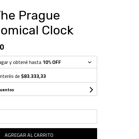
 The Prague
omical Clock
0
agar y obtené hasta
10% OFF
interés de
$83.333,33
cuentos
AGREGAR AL CARRITO