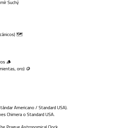
imír Suchý
cánicos) 🗺️
ros 🪵
mientas, oro) 🪙
tándar Americano / Standard USA).
ves Chimera o Standard USA.
e Prague Astronomical Clock