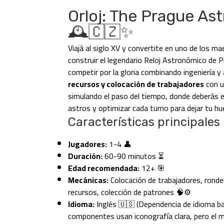
Orloj: The Prague As
🕰️🇨🇿✨
Viajá al siglo XV y convertite en uno de los m
construir el legendario Reloj Astronómico de 
competir por la gloria combinando ingeniería y
recursos y colocación de trabajadores
con u
simulando el paso del tiempo, donde deberás en
astros y optimizar cada turno para dejar tu huel
Características principales
Jugadores:
1-4 👤
Duración:
60-90 minutos ⏳
Edad recomendada:
12+ 🎯
Mecánicas:
Colocación de trabajadores, rondel
recursos, colección de patrones 🧠⚙️
Idioma:
Inglés 🇺🇸 (Dependencia de idioma ba
componentes usan iconografía clara, pero el m